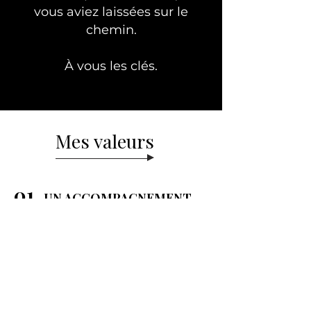
vous aviez laissées sur le
chemin.
À vous les clés.
Mes valeurs
01.
UN ACCOMPAGNEMENT
PERSONNALISE
Je pioche dans ma boite à
outils pour vous accompagner
au mieux dans vos besoins :