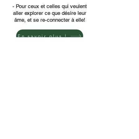
- Pour ceux et celles qui veulent
aller explorer ce que désire leur
âme, et se re-connecter à elle!
En savoir plus !
Les techniques de soins complémentaires
et naturels ne dispensent en aucun cas de
la nécessité d’une visite chez un médecin.
L’accompagnement vers le changement ne
se substitue pas à un éventuel traitement
médicamenteux, seul un médecin est
habilité à décider si son patient doit
poursuivre ou non son traitement.
Les séances sont réalisées dans le cadre
d’un accompagnement et de démarche de
solutions à l’exclusion de tout objectif
médical (ou paramédical) et ne peuvent en
aucun cas se substituer à un avis médical.
Elles ne dispensent en aucun cas de